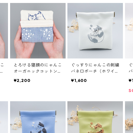
こ
とろける寝顔のにゃんこ
ぐっすりにゃんこの刺繍
ぐ
ハ
オーガニックコットンハ
バネ口ポーチ（ホワイ
バ
ンカチ（ブルー）
ト）
ン
¥2,200
¥1,600
¥
S