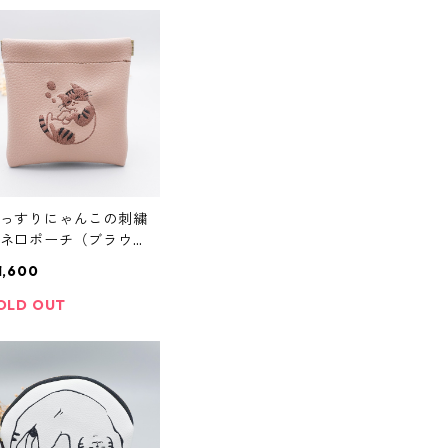
っすりにゃんこの刺繍
ネ口ポーチ（ブラウ
）
1,600
OLD OUT