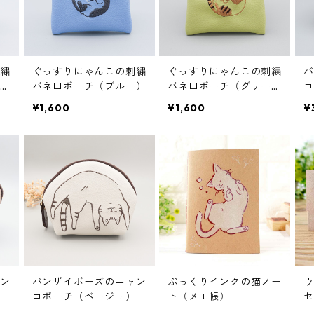
繍
ぐっすりにゃんこの刺繍
ぐっすりにゃんこの刺繍
バ
ベ
バネ口ポーチ（ブルー）
バネ口ポーチ（グリー
コ
ン）
¥1,600
¥1,600
¥
ン
バンザイポーズのニャン
ぷっくりインクの猫ノー
ウ
コポーチ（ベージュ）
ト（メモ帳）
セ