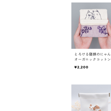
とろける寝顔のにゃん
オーガニックコットン
ンカチ（パープル）
¥2,200