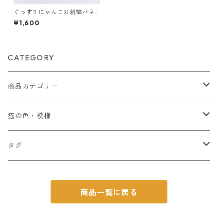
ぐっすりにゃんこの刺繍バネ
口ポーチ（ライトベージュ）
¥1,600
CATEGORY
商品カテゴリー
ポーチ
猫の色・模様
アクセサリー
白猫
タグ
キーホルダー
Tシャツ
黒猫
プレゼントにおすすめ
商品一覧に戻る
ピアス
ステーショナリー
キジトラ猫
癒しの猫雑貨