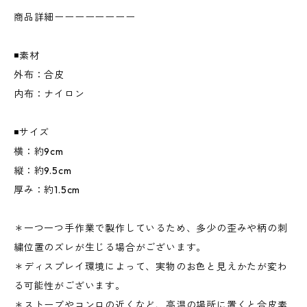
商品詳細ーーーーーーーー
◾️素材
外布：合皮
内布：ナイロン
◾️サイズ
横：約9cm
縦：約9.5cm
厚み：約1.5cm
＊一つ一つ手作業で製作しているため、多少の歪みや柄の刺
繍位置のズレが生じる場合がございます。
＊ディスプレイ環境によって、実物のお色と見えかたが変わ
る可能性がございます。
＊ストーブやコンロの近くなど、高温の場所に置くと合皮素